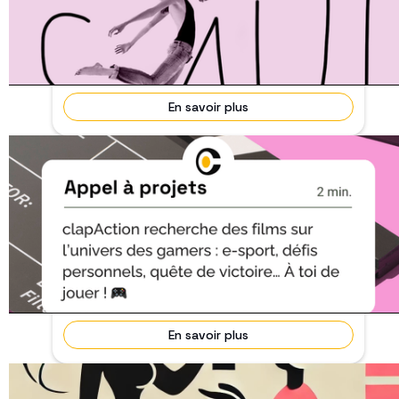
Terminé
Devenez l’un des 3 premiers lecteurs de la V2
(deuxième version du scénario) et partagez-nous
vos im...
En savoir plus
Appel projet : film gamer
31 Juin 2025
Terminé
Vous êtes 𝗽𝗮𝘀𝘀𝗶𝗼𝗻𝗻𝗲́ 𝗱𝗲 𝗴𝗮𝗺𝗶𝗻𝗴 𝗲𝘁 𝗱𝗲 𝗰𝗶𝗻𝗲́𝗺𝗮 ?
clapAction recherche des p...
En savoir plus