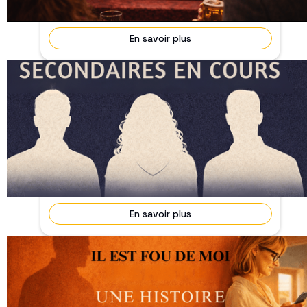
En savoir plus
Malgré Moi : Casting en cours !
31 Mai 2026
En cours
L’équipe du film Malgré Moi recherche trois rôles
secondaires essentiels !
En savoir plus
Recherche autrice / autrice-réalisatrice
– long-métrage
31/07/2026