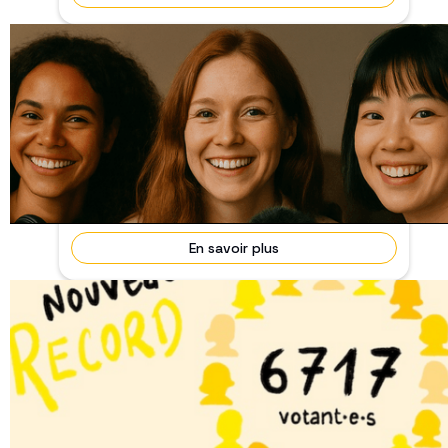
Vous êtes une femme et vous avez une
idée de court-métrage ?
du 10 juin au 31 juillet 2025
Terminé
🎬 Femmes créatrices de courts-métrages -
Découvrez bientôt, sur la plateforme ,le projet
retenu ain...
En savoir plus
Prix Alice Guy 2026 - Découvrez les 5
Finalistes !
du 2 décembre 2025 au 31 Janvier 2026
Terminé
🗳️ Clôture des votes – 31 janvier 2026 6 717
participant·e·s, soit +31,5 % vs 2025 🚀 Un record