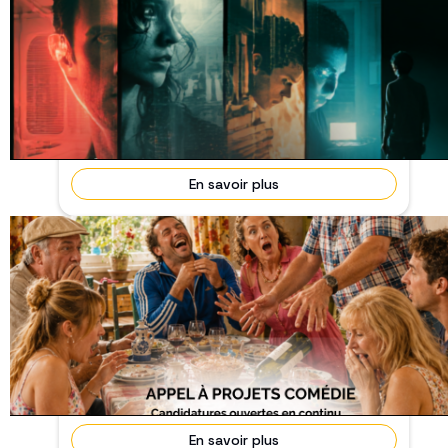
APPEL À PROJET : LA SOIRÉE DES
VISIONNAIRES
Mi-septembre
En cours
Et si le cinéma de demain se jouait en septembre ?
techCannes et clapAction s'associent pour une
soi...
En savoir plus
APPEL À COMÉDIES – Vous faites rire… et
faites un film !
31 Juillet 2026
En cours
Vous avez une drôle d'idée ? Un pitch irrésistible ?
Un synopsis qui donne déjà le sourire ? 🎬 clap...
En savoir plus