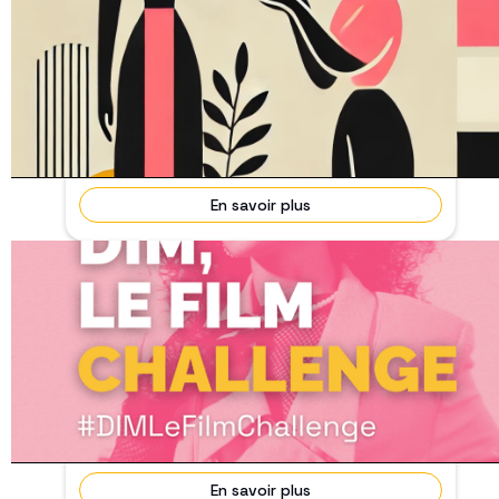
Vous avez votez pour le Prix Alice Guy
2025 !
🗓 Fin février 2025
Lina Soualem remporte le Prix Alice Guy 2025 ! ✨
Vous avez été nombreux à voter et soutenir le Prix
Alice Guy. Un immense merci pour votre
engagement...
En savoir plus
#DimLeFilmChallenge
31/01/2026
Terminé
🎬✨ #DIMLeFilmChallenge – VOTRE STYLE, NOTRE
INSPIRATION ! 🔥 𝗘𝘁 𝘀𝗶 𝘃𝗼𝘁𝗿𝗲 𝘁𝗲𝗻𝘂𝗲 𝗽𝗼𝘂...
En savoir plus