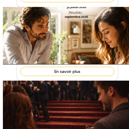
Appel à projets — Arnaques &
manipulation
31 Juillet 2026
En cours
Vous avez une idée ou vous développez un projet
de film autour d’une arnaque, d’une imposture ou
d’u...
En savoir plus
PARTICIPEZ AUX RENCONTRES QUI FONT
VRAIMENT AVANCER LES PROJETS
Septembre 2026
En cours
Dans le cinéma, les projets ne se développent pas
seuls. Ils trouvent leur trajectoire au contact de...