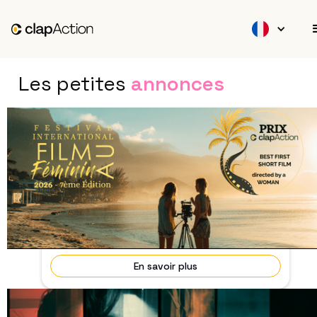
Les petites
annonces
Vous êtes une femme. Vous avez réalisé
votre premier court-métrage ?
30 Octobre 2026
En cours
Candidatez au Prix clapAction qui va récompenser
au prochain Festival International du Film au
Fémin...
En savoir plus