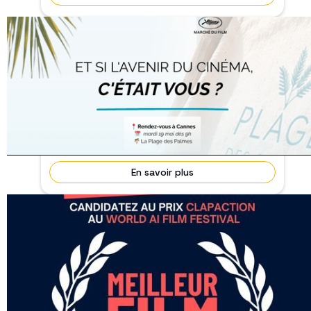
Festival de Cannes 2026
19/05/2026
Terminé
Et si l'avenir du cinéma, c'était vous ? 🎬 Le 19 mai,
à la Plage des Palmes, en plein Festival de C...
En savoir plus
Appel à projet pour candidater au Prix
clapAction
🗓 Fin de candidature le 31 Mars 2025
Terminé
Une compétition unique ! Participez à un défi inédit
: réalisez un court-métrage de 3 à 4 minutes av...