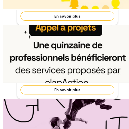
his...
En savoir plus
Appel à projets clapAction : Faites naître
votre film avec son public !
31/10/2026
Terminé
Vous développez un long-métrage, un court, une
série ou un documentaire ? clapAction sélectionne
une...
En savoir plus
🎬 Envie de lire le film avant tout le
monde ?
7 jours