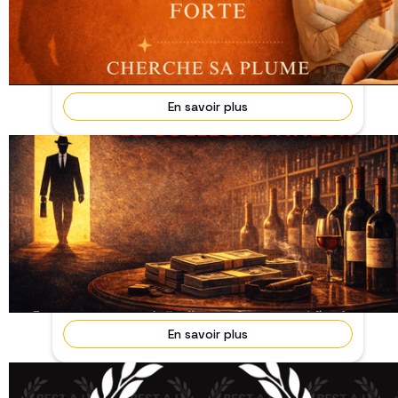
En cours
Projet de comédie dramatique contemporaine
autour des dérives de l’IA et des arnaques
sentimentales....
En savoir plus
APPEL À CO-AUTEUR·RICE – LONG-
MÉTRAGE - Le Collectionneur
30/10/2026
En cours
Nous recherchons un·e co-auteur·rice pour
coécrire le séquencier d’un long-métrage mêlant
suspense, ...
En savoir plus