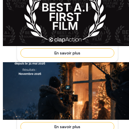
WAiFF 2026 : Prix clapAction
21-22 Avril 2026
Terminé
Pour concourir à la 2ᵉ édition du Prix clapAction,
dans le cadre du WAiFF – le World AI Film Festiva...
En savoir plus
APPEL À PROJETS — FILMS DE NOËL & DE
FIN D’ANNÉE 🎬
31 Mai 2026
Terminé
ClapAction lance un appel à projets de longs-
métrages se déroulant à Noël ou pendant les fêtes
de fi...
En savoir plus