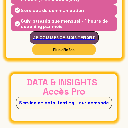
Services de communication
Suivi stratégique mensuel
-
1 heure de
coaching par mois
JE COMMENCE MAINTENANT
Plus d'infos
PRODUIRE SON FILM
DATA & INSIGHTS
Accès Pro
Service en beta-testing – sur demande