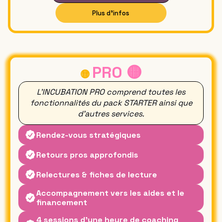
Plus d'infos
PRODUIRE SON FILM
PRO
🟡
🟡
L'INCUBATION PRO
comprend toutes les
fonctionnalités du pack STARTER ainsi que
d'autres services.
Rendez-vous stratégiques
Retours pros approfondis
Relectures & fiches de lecture
Accompagnement vers les aides et le
financement
4 sessions d'une heure de coaching