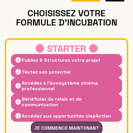
CHOISISSEZ VOTRE
FORMULE D'INCUBATION
🟡 STARTER
🟡
Publiez & Structurez votre projet
Testez son potentiel
Accédez à l’écosystème cinéma
professionnel
Bénéficiez de relais et de
communication
Accédez aux opportunités clapAction
JE COMMENCE MAINTENANT