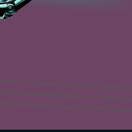
tech
Panel
tech
Show
tech
Medi
w
tech
Media
tech
Talk
tech
Pane
tech
Panel
tech
Show
tech
Media
tech
Talk