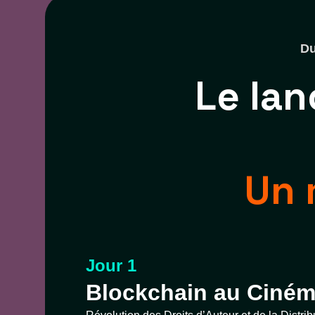
Du
Le la
Un 
Jour 1
Blockchain au Ciné