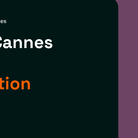
nes
Cannes
tion