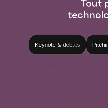
Tout 
technolo
Keynote & debats
Pitchi