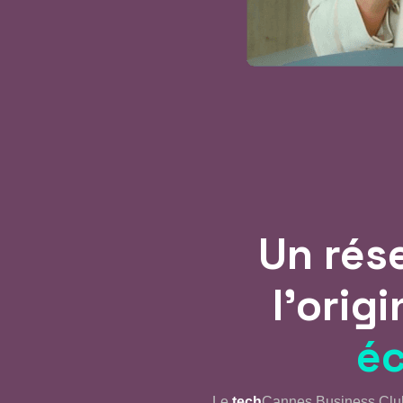
Un rése
l’orig
é
Le
tech
Cannes Business Club 