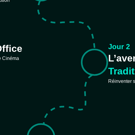
ution
Jour 2
ffice
L’ave
le Cinéma
Tradi
Réinventer 