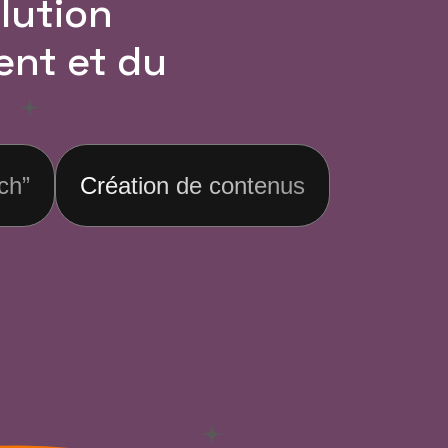
lution
ent et du
ch”
Création de contenus